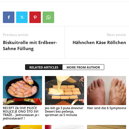
Previous article
Next article
Biskuitrolle mit Erdbeer-
Hähnchen Käse Röllchen
Sahne Füllung
RELATED ARTICLES
MORE FROM AUTHOR
RECEPT ZA OVE PILEĆE
Jeo bih ga 3 puta dnevno!
Hier sind die 6 Symptome
ROLICE JE ONO ŠTO SVI
Desert bez pečenja,
TRAŽE… Jednostavan je i
spreman za 5 minuta
jednostavan!! !