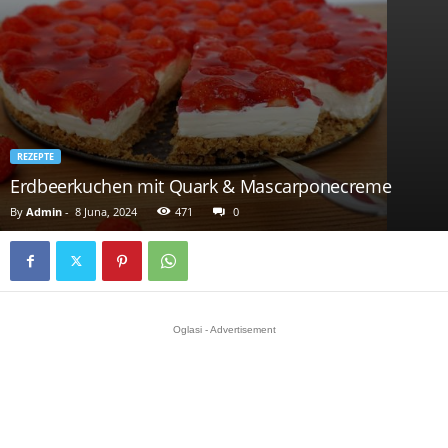
REZEPTE
Erdbeerkuchen mit Quark & Mascarponecreme
By
Admin
-
8 Juna, 2024
471
0
Oglasi - Advertisement