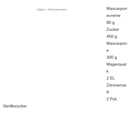
Mascarpon
Oglasi - Advertisement
ecreme
80 g
Zucker
450 g
Mascarpon
e
300 g
Magerquar
k
2 EL
Zitronensa
ft
2 Pck.
Vanillezucker