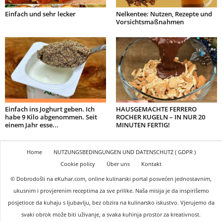
Einfach und sehr lecker
Nelkentee: Nutzen, Rezepte und
Vorsichtsmaßnahmen
Einfach ins Joghurt geben. Ich
HAUSGEMACHTE FERRERO
habe 9 Kilo abgenommen. Seit
ROCHER KUGELN – IN NUR 20
einem Jahr esse...
MINUTEN FERTIG!
Home
NUTZUNGSBEDINGUNGEN UND DATENSCHUTZ ( GDPR )
Cookie policy
Über uns
Kontakt
© Dobrodošli na eKuhar.com, online kulinarski portal posvećen jednostavnim,
ukusnim i provjerenim receptima za sve prilike. Naša misija je da inspirišemo
posjetioce da kuhaju s ljubavlju, bez obzira na kulinarsko iskustvo. Vjerujemo da
svaki obrok može biti uživanje, a svaka kuhinja prostor za kreativnost.