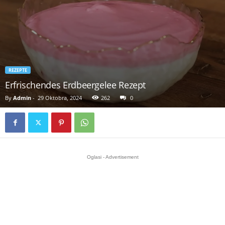
REZEPTE
Erfrischendes Erdbeergelee Rezept
By
Admin
-
29 Oktobra, 2024
262
0
Oglasi - Advertisement