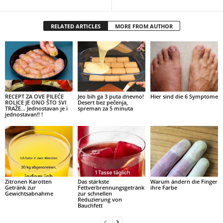
RELATED ARTICLES
MORE FROM AUTHOR
RECEPT ZA OVE PILEĆE
Jeo bih ga 3 puta dnevno!
Hier sind die 6 Symptome
ROLICE JE ONO ŠTO SVI
Desert bez pečenja,
TRAŽE… Jednostavan je i
spreman za 5 minuta
jednostavan!! !
Zitronen Karotten
Das stärkste
Warum ändern die Finger
Getränk zur
Fettverbrennungsgetränk
ihre Farbe
Gewichtsabnahme
zur schnellen
Reduzierung von
Bauchfett