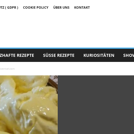
 ( GDPR )
COOKIE POLICY
ÜBER UNS
KONTAKT
ZHAFTE REZEPTE
SÜSSE REZEPTE
KURIOSITÄTEN
SHO
ckversetzen