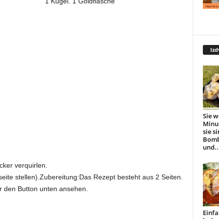
1 Kugel. 1 Goldflasche
Izd
Sie w
Minu
sie s
Bomb
und..
ker verquirlen.
seite stellen).Zubereitung:Das Rezept besteht aus 2 Seiten.
r den Button unten ansehen.
Einfa