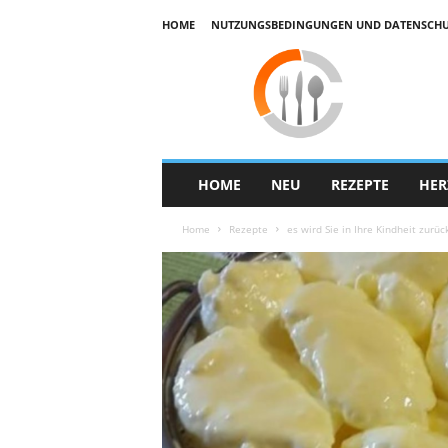
HOME
NUTZUNGSBEDINGUNGEN UND DATENSCHUTZ
E
k
u
h
a
r
HOME
NEU
REZEPTE
HER
Home
Rezepte
es wird Sie in Ihre Kindheit zurü