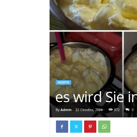
REZEPTE
es wird Sie 
By
Admin
-
22 Oktobra, 2024
872
0