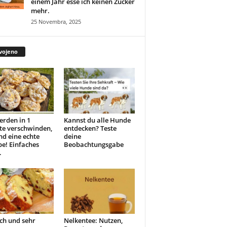
einem Jahr esse ich keinen Zucker
mehr.
25 Novembra, 2025
vojeno
erden in 1
Kannst du alle Hunde
te verschwinden,
entdecken? Teste
ind eine echte
deine
e! Einfaches
Beobachtungsgabe
.
ch und sehr
Nelkentee: Nutzen,