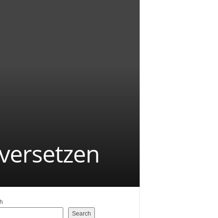
kversetzen
h
Search