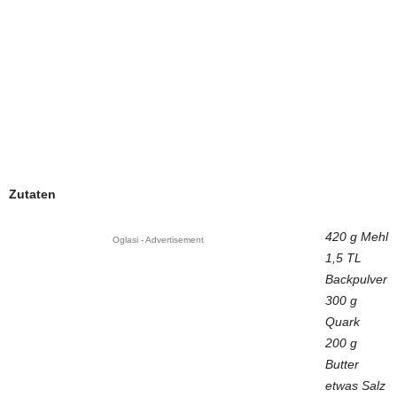
Zutaten
420 g Mehl
Oglasi - Advertisement
1,5 TL
Backpulver
300 g
Quark
200 g
Butter
etwas Salz