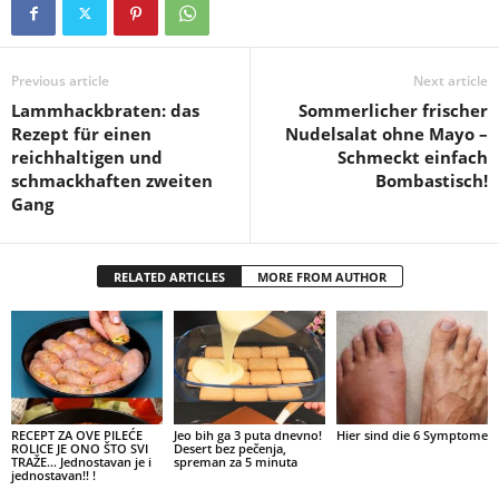
Previous article
Next article
Lammhackbraten: das
Sommerlicher frischer
Rezept für einen
Nudelsalat ohne Mayo –
reichhaltigen und
Schmeckt einfach
schmackhaften zweiten
Bombastisch!
Gang
RELATED ARTICLES
MORE FROM AUTHOR
RECEPT ZA OVE PILEĆE
Jeo bih ga 3 puta dnevno!
Hier sind die 6 Symptome
ROLICE JE ONO ŠTO SVI
Desert bez pečenja,
TRAŽE… Jednostavan je i
spreman za 5 minuta
jednostavan!! !