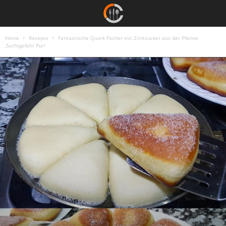
Home
Rezepte
Fantastische Quark Fächer mit Zimtzucker aus der Pfanne
,Suchtgefahr Pur!