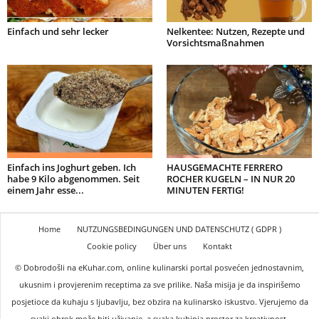
Einfach und sehr lecker
Nelkentee: Nutzen, Rezepte und
Vorsichtsmaßnahmen
Einfach ins Joghurt geben. Ich
HAUSGEMACHTE FERRERO
habe 9 Kilo abgenommen. Seit
ROCHER KUGELN – IN NUR 20
einem Jahr esse...
MINUTEN FERTIG!
Home
NUTZUNGSBEDINGUNGEN UND DATENSCHUTZ ( GDPR )
Cookie policy
Über uns
Kontakt
© Dobrodošli na eKuhar.com, online kulinarski portal posvećen jednostavnim,
ukusnim i provjerenim receptima za sve prilike. Naša misija je da inspirišemo
posjetioce da kuhaju s ljubavlju, bez obzira na kulinarsko iskustvo. Vjerujemo da
svaki obrok može biti uživanje, a svaka kuhinja prostor za kreativnost.