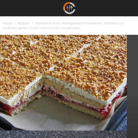
Home
Rezepte
Frankfurter Kranz Selbstgemachte Frankfurter Scheiben sind
einfacher, genauo lecker und schneller zuzubereiten