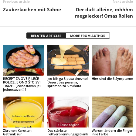
Previous article
Next article
Zauberkuchen mit Sahne
Der duft alleine, mhhhm
megalecker! Omas Rollen
RELATED ARTICLES
MORE FROM AUTHOR
RECEPT ZA OVE PILEĆE
Jeo bih ga 3 puta dnevno!
Hier sind die 6 Symptome
ROLICE JE ONO ŠTO SVI
Desert bez pečenja,
TRAŽE… Jednostavan je i
spreman za 5 minuta
jednostavan!! !
Zitronen Karotten
Das stärkste
Warum ändern die Finger
Getränk zur
Fettverbrennungsgetränk
ihre Farbe