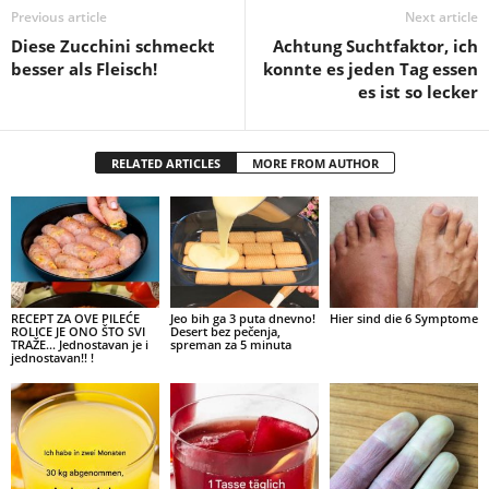
Previous article
Next article
Diese Zucchini schmeckt
Achtung Suchtfaktor, ich
besser als Fleisch!
konnte es jeden Tag essen
es ist so lecker
RELATED ARTICLES
MORE FROM AUTHOR
RECEPT ZA OVE PILEĆE
Jeo bih ga 3 puta dnevno!
Hier sind die 6 Symptome
ROLICE JE ONO ŠTO SVI
Desert bez pečenja,
TRAŽE… Jednostavan je i
spreman za 5 minuta
jednostavan!! !