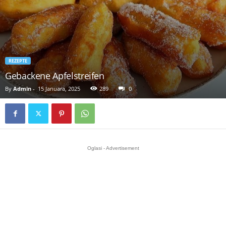
REZEPTE
Gebackene Apfelstreifen
By
Admin
-
15 Januara, 2025
289
0
Oglasi - Advertisement