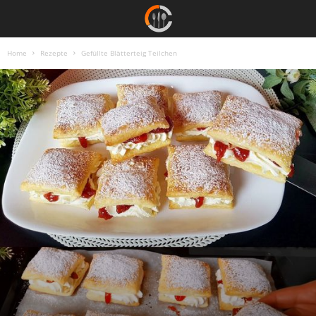
Home
Rezepte
Gefüllte Blätterteig Teilchen