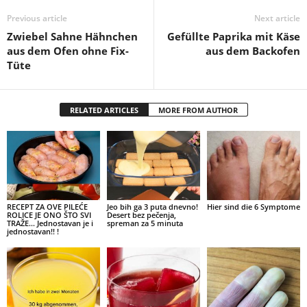
Previous article
Next article
Zwiebel Sahne Hähnchen
Gefüllte Paprika mit Käse
aus dem Ofen ohne Fix-
aus dem Backofen
Tüte
RELATED ARTICLES
MORE FROM AUTHOR
RECEPT ZA OVE PILEĆE
Jeo bih ga 3 puta dnevno!
Hier sind die 6 Symptome
ROLICE JE ONO ŠTO SVI
Desert bez pečenja,
TRAŽE… Jednostavan je i
spreman za 5 minuta
jednostavan!! !