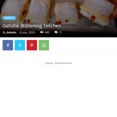
REZEPTE
Gefüllte Blätterteig Teilchen
By
Admin
-
8 Jula, 2024
440
0
Oglasi - Advertisement