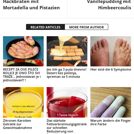
Hackbraten mit
Vanillepudding mit
Mortadella und Pistazien
Himbeercoulis
RELATED ARTICLES
MORE FROM AUTHOR
RECEPT ZA OVE PILEĆE
Jeo bih ga 3 puta dnevno!
Hier sind die 6 Symptome
ROLICE JE ONO ŠTO SVI
Desert bez pečenja,
TRAŽE… Jednostavan je i
spreman za 5 minuta
jednostavan!! !
Zitronen Karotten
Das stärkste
Warum ändern die Finger
Getränk zur
Fettverbrennungsgetränk
ihre Farbe
Gewichtsabnahme
zur schnellen
Reduzierung von