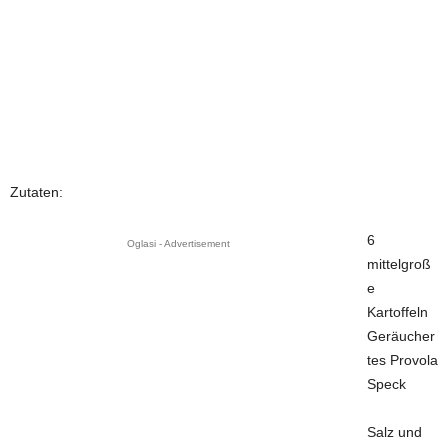
Zutaten:
6
Oglasi - Advertisement
mittelgroß
e
Kartoffeln
Geräucher
tes Provola
Speck
Salz und