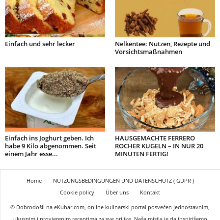
Einfach und sehr lecker
Nelkentee: Nutzen, Rezepte und
Vorsichtsmaßnahmen
Einfach ins Joghurt geben. Ich
HAUSGEMACHTE FERRERO
habe 9 Kilo abgenommen. Seit
ROCHER KUGELN – IN NUR 20
einem Jahr esse...
MINUTEN FERTIG!
Home
NUTZUNGSBEDINGUNGEN UND DATENSCHUTZ ( GDPR )
Cookie policy
Über uns
Kontakt
© Dobrodošli na eKuhar.com, online kulinarski portal posvećen jednostavnim,
ukusnim i provjerenim receptima za sve prilike. Naša misija je da inspirišemo