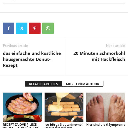
Previous article
Next article
das einfache und köstliche
20 Minuten Schmorkohl
hausgemachte Donut-
mit Hackfleisch
Rezept
RELATED ARTICLES
MORE FROM AUTHOR
RECEPT ZA OVE PILEĆE
Jeo bih ga 3 puta dnevno!
Hier sind die 6 Symptome
ROLICE JE ONO ŠTO SVI
Desert bez pečenja,