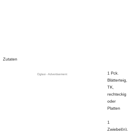
Zutaten
1 Pck.
Oglasi - Advertisement
Blätterteig,
TK,
rechteckig
oder
Platten
1
Zwiebel(n),