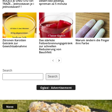
ROLICE JE ONO ŠTO SVI
Desert bez pečenja,
TRAŽE… Jednostavan je i
spreman za 5 minuta
jednostavan!! !
Zitronen Karotten
Das stärkste
Warum ändern die Finger
Getränk zur
Fettverbrennungsgetränk
ihre Farbe
Gewichtsabnahme
zur schnellen
Reduzierung von
Bauchfett
Search
Search
Oglasi - Advertisement
Novo