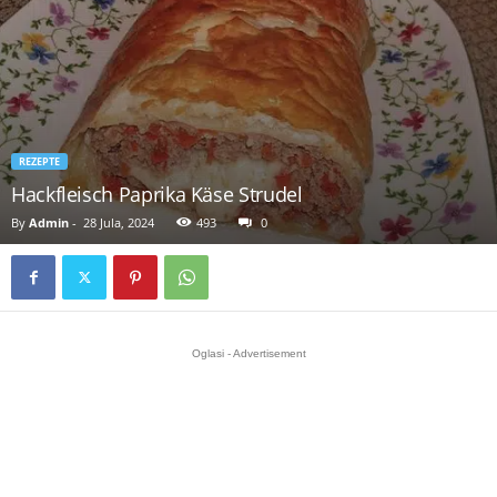
REZEPTE
Hackfleisch Paprika Käse Strudel
By
Admin
-
28 Jula, 2024
493
0
Oglasi - Advertisement