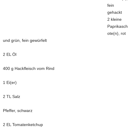
fein
gehackt
2 kleine
Paprikasch
ote(n), rot
und grün, fein gewürfelt
2 EL Öl
400 g Hackfleisch vom Rind
1 Ei(er)
2 TL Salz
Pfeffer, schwarz
2 EL Tomatenketchup