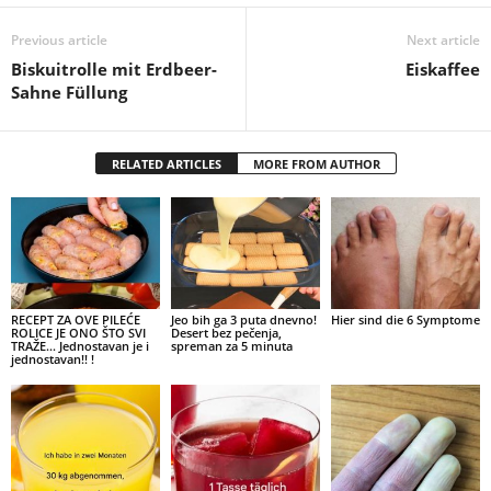
Previous article
Next article
Biskuitrolle mit Erdbeer-
Eiskaffee
Sahne Füllung
RELATED ARTICLES
MORE FROM AUTHOR
RECEPT ZA OVE PILEĆE
Jeo bih ga 3 puta dnevno!
Hier sind die 6 Symptome
ROLICE JE ONO ŠTO SVI
Desert bez pečenja,
TRAŽE… Jednostavan je i
spreman za 5 minuta
jednostavan!! !