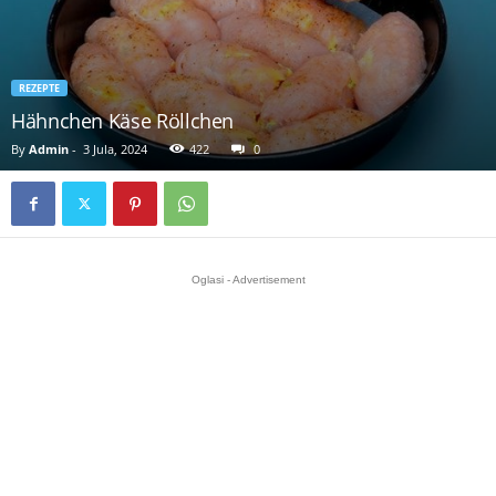
REZEPTE
Hähnchen Käse Röllchen
By
Admin
-
3 Jula, 2024
422
0
Oglasi - Advertisement