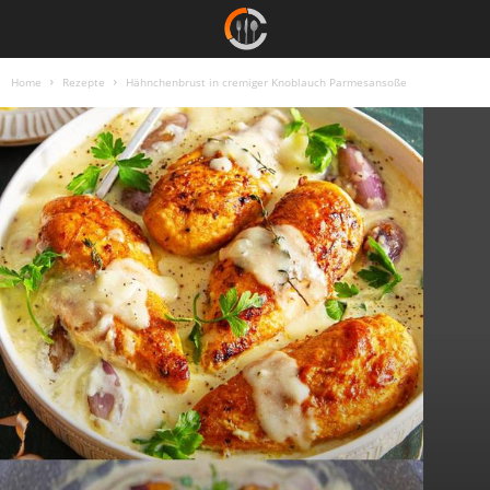
Home
Rezepte
Hähnchenbrust in cremiger Knoblauch Parmesansoße