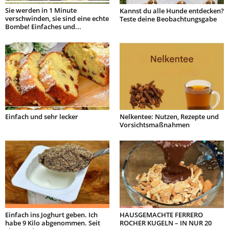
Sie werden in 1 Minute
Kannst du alle Hunde entdecken?
verschwinden, sie sind eine echte
Teste deine Beobachtungsgabe
Bombe! Einfaches und...
Einfach und sehr lecker
Nelkentee: Nutzen, Rezepte und
Vorsichtsmaßnahmen
Einfach ins Joghurt geben. Ich
HAUSGEMACHTE FERRERO
habe 9 Kilo abgenommen. Seit
ROCHER KUGELN – IN NUR 20