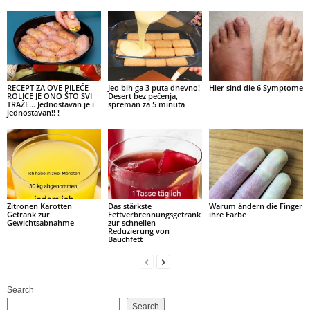
RECEPT ZA OVE PILEĆE
Jeo bih ga 3 puta dnevno!
Hier sind die 6 Symptome
ROLICE JE ONO ŠTO SVI
Desert bez pečenja,
TRAŽE… Jednostavan je i
spreman za 5 minuta
jednostavan!! !
Zitronen Karotten
Das stärkste
Warum ändern die Finger
Getränk zur
Fettverbrennungsgetränk
ihre Farbe
Gewichtsabnahme
zur schnellen
Reduzierung von
Bauchfett
Search
Search