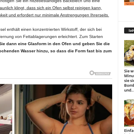
ötigen Sie ein hitzebeständiges Backblech und eine
unlich klingt, dass sich ein Ofen selbst reinigen kann,
hkeit und erfordert nur minimale Anstrengungen Ihrerseits.
l enthält einen konzentrierten Wirkstoff, der sich bei
Izd
fernung von Fettablagerungen erleichtert. Zum Starten
ie dann eine Glasform in den Ofen und geben Sie die
chenden Wasser hinzu, so dass die Form fast bis zum
Sie w
Minu
sie s
Bomb
und..
Einfa