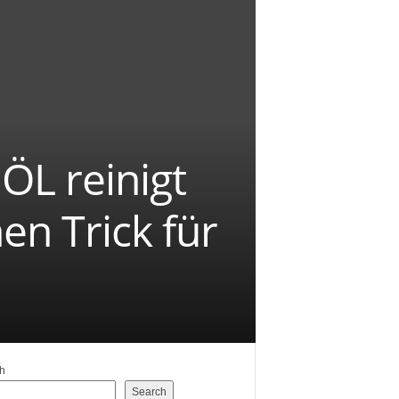
ÖL reinigt
en Trick für
h
Search