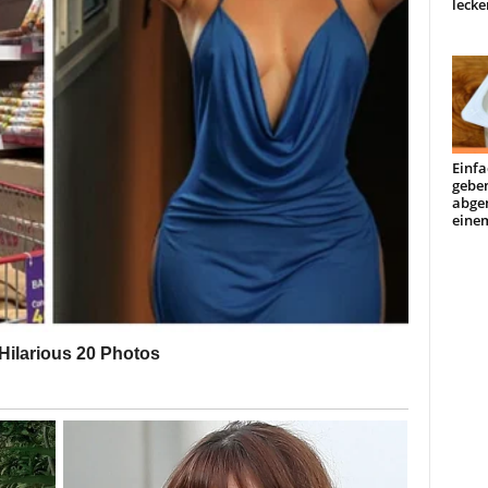
lecke
Einfa
geben
abge
einem