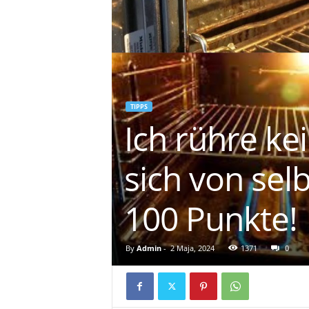
TIPPS
Ich rühre ke
sich von selb
100 Punkte!
By
Admin
-
2 Maja, 2024
1371
0