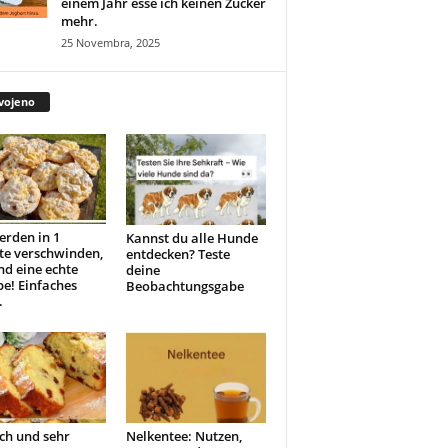
einem Jahr esse ich keinen Zucker
mehr.
25 Novembra, 2025
vojeno
erden in 1
Kannst du alle Hunde
te verschwinden,
entdecken? Teste
ind eine echte
deine
e! Einfaches
Beobachtungsgabe
.
ch und sehr
Nelkentee: Nutzen,