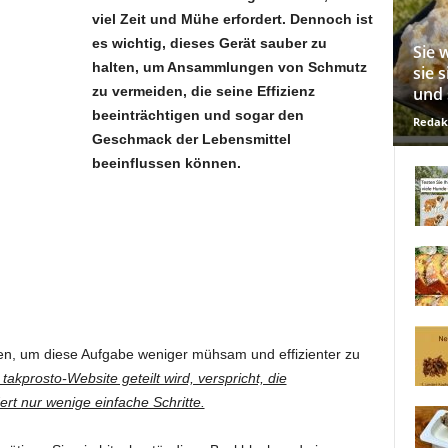
viel Zeit und Mühe erfordert. Dennoch ist
es wichtig, dieses Gerät sauber zu
Sie 
halten, um Ansammlungen von Schmutz
sie 
zu vermeiden, die seine Effizienz
und 
beeinträchtigen und sogar den
Redak
Geschmack der Lebensmittel
beeinflussen können.
den, um diese Aufgabe weniger mühsam und effizienter zu
akprosto-Website geteilt wird, verspricht, die
rt nur wenige einfache Schritte.