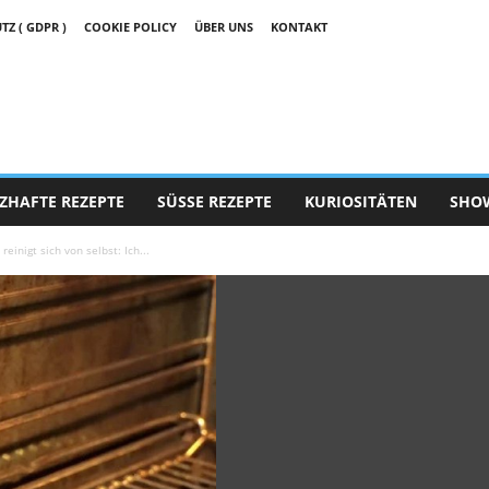
 ( GDPR )
COOKIE POLICY
ÜBER UNS
KONTAKT
ZHAFTE REZEPTE
SÜSSE REZEPTE
KURIOSITÄTEN
SHO
einigt sich von selbst: Ich...