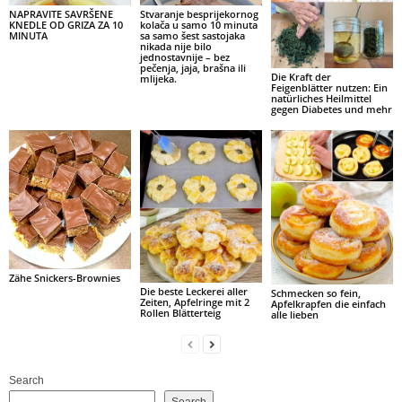
NAPRAVITE SAVRŠENE
Stvaranje besprijekornog
KNEDLE OD GRIZA ZA 10
kolača u samo 10 minuta
MINUTA
sa samo šest sastojaka
nikada nije bilo
jednostavnije – bez
pečenja, jaja, brašna ili
Die Kraft der
mlijeka.
Feigenblätter nutzen: Ein
natürliches Heilmittel
gegen Diabetes und mehr
Zähe Snickers-Brownies
Die beste Leckerei aller
Schmecken so fein,
Zeiten, Apfelringe mit 2
Apfelkrapfen die einfach
Rollen Blätterteig
alle lieben
Search
Search