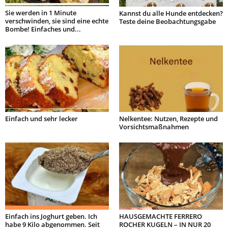
Sie werden in 1 Minute
Kannst du alle Hunde entdecken?
verschwinden, sie sind eine echte
Teste deine Beobachtungsgabe
Bombe! Einfaches und...
Einfach und sehr lecker
Nelkentee: Nutzen, Rezepte und
Vorsichtsmaßnahmen
Einfach ins Joghurt geben. Ich
HAUSGEMACHTE FERRERO
habe 9 Kilo abgenommen. Seit
ROCHER KUGELN – IN NUR 20