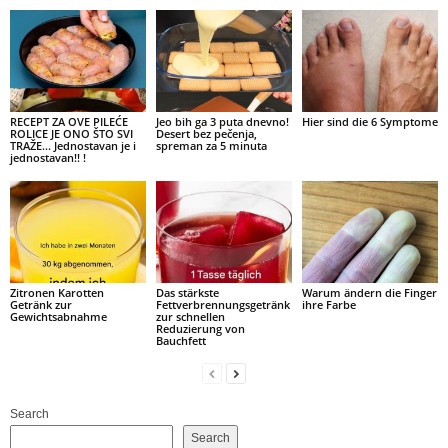
RECEPT ZA OVE PILEĆE
Jeo bih ga 3 puta dnevno!
Hier sind die 6 Symptome
ROLICE JE ONO ŠTO SVI
Desert bez pečenja,
TRAŽE… Jednostavan je i
spreman za 5 minuta
jednostavan!! !
Zitronen Karotten
Das stärkste
Warum ändern die Finger
Getränk zur
Fettverbrennungsgetränk
ihre Farbe
Gewichtsabnahme
zur schnellen
Reduzierung von
Bauchfett
Search
Search