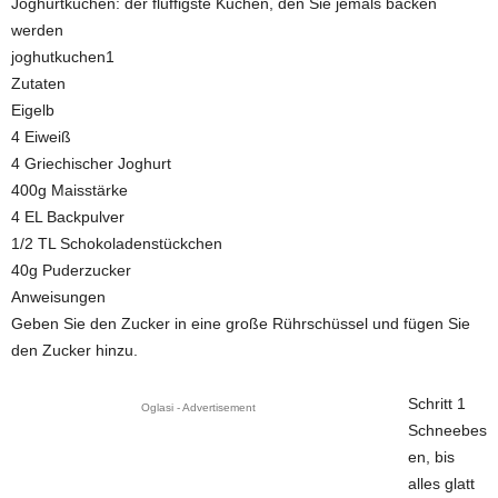
Joghurtkuchen: der fluffigste Kuchen, den Sie jemals backen
werden
joghutkuchen1
Zutaten
Eigelb
4 Eiweiß
4 Griechischer Joghurt
400g Maisstärke
4 EL Backpulver
1/2 TL Schokoladenstückchen
40g Puderzucker
Anweisungen
Geben Sie den Zucker in eine große Rührschüssel und fügen Sie
den Zucker hinzu.
Schritt 1
Oglasi - Advertisement
Schneebes
en, bis
alles glatt