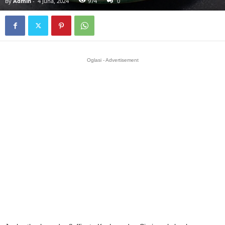
By
Admin
-
4 Juna, 2024
974
0
Oglasi - Advertisement