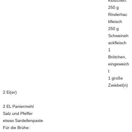
Klößchen:
250 g
Rinderhac
kfleisch
250 g
Schweineh
ackfleisch
1
Brötchen,
eingeweich
t
1 große
Zwiebel(n)
2 Ei(er)
2 EL Paniermehl
Salz und Pfeffer
etwas Sardellenpaste
Für die Brühe: