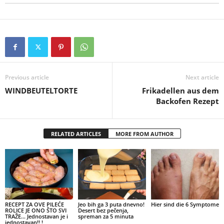
Previous article
Next article
WINDBEUTELTORTE
Frikadellen aus dem
Backofen Rezept
RELATED ARTICLES
MORE FROM AUTHOR
RECEPT ZA OVE PILEĆE
Jeo bih ga 3 puta dnevno!
Hier sind die 6 Symptome
ROLICE JE ONO ŠTO SVI
Desert bez pečenja,
TRAŽE… Jednostavan je i
spreman za 5 minuta
jednostavan!! !