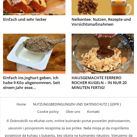
Einfach und sehr lecker
Nelkentee: Nutzen, Rezepte und
Vorsichtsmaßnahmen
Einfach ins Joghurt geben. Ich
HAUSGEMACHTE FERRERO
habe 9 Kilo abgenommen. Seit
ROCHER KUGELN – IN NUR 20
einem Jahr esse...
MINUTEN FERTIG!
Home
NUTZUNGSBEDINGUNGEN UND DATENSCHUTZ ( GDPR )
Cookie policy
Über uns
Kontakt
© Dobrodošli na eKuhar.com, online kulinarski portal posvećen jednostavnim,
ukusnim i provjerenim receptima za sve prilike. Naša misija je da inspirišemo
posjetioce da kuhaju s ljubavlju, bez obzira na kulinarsko iskustvo. Vjerujemo da