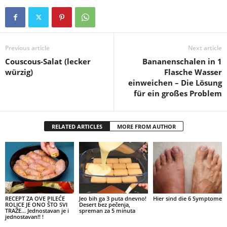
Previous article
Next article
Couscous-Salat (lecker
Bananenschalen in 1
würzig)
Flasche Wasser
einweichen – Die Lösung
für ein großes Problem
RELATED ARTICLES
MORE FROM AUTHOR
RECEPT ZA OVE PILEĆE
Jeo bih ga 3 puta dnevno!
Hier sind die 6 Symptome
ROLICE JE ONO ŠTO SVI
Desert bez pečenja,
TRAŽE… Jednostavan je i
spreman za 5 minuta
jednostavan!! !