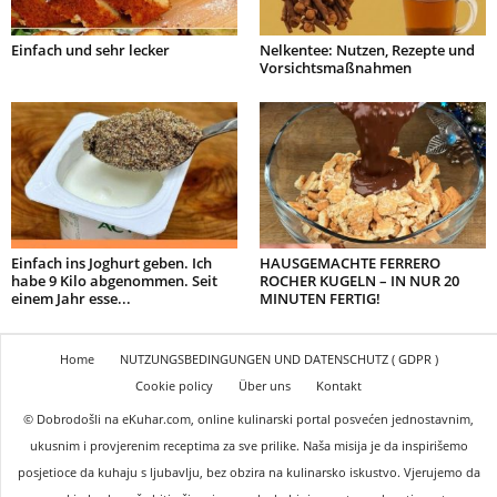
Einfach und sehr lecker
Nelkentee: Nutzen, Rezepte und
Vorsichtsmaßnahmen
Einfach ins Joghurt geben. Ich
HAUSGEMACHTE FERRERO
habe 9 Kilo abgenommen. Seit
ROCHER KUGELN – IN NUR 20
einem Jahr esse...
MINUTEN FERTIG!
Home
NUTZUNGSBEDINGUNGEN UND DATENSCHUTZ ( GDPR )
Cookie policy
Über uns
Kontakt
© Dobrodošli na eKuhar.com, online kulinarski portal posvećen jednostavnim,
ukusnim i provjerenim receptima za sve prilike. Naša misija je da inspirišemo
posjetioce da kuhaju s ljubavlju, bez obzira na kulinarsko iskustvo. Vjerujemo da