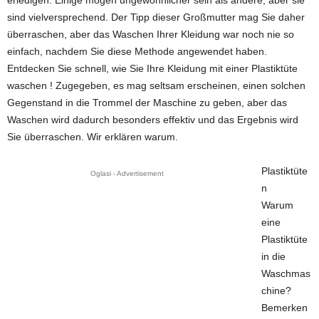
erledigen. Einige mögen ungewöhnlicher sein als andere, aber sie
sind vielversprechend. Der Tipp dieser Großmutter mag Sie daher
überraschen, aber das Waschen Ihrer Kleidung war noch nie so
einfach, nachdem Sie diese Methode angewendet haben.
Entdecken Sie schnell, wie Sie Ihre Kleidung mit einer Plastiktüte
waschen ! Zugegeben, es mag seltsam erscheinen, einen solchen
Gegenstand in die Trommel der Maschine zu geben, aber das
Waschen wird dadurch besonders effektiv und das Ergebnis wird
Sie überraschen. Wir erklären warum.
Plastiktüte
Oglasi - Advertisement
n
Warum
eine
Plastiktüte
in die
Waschmas
chine?
Bemerken