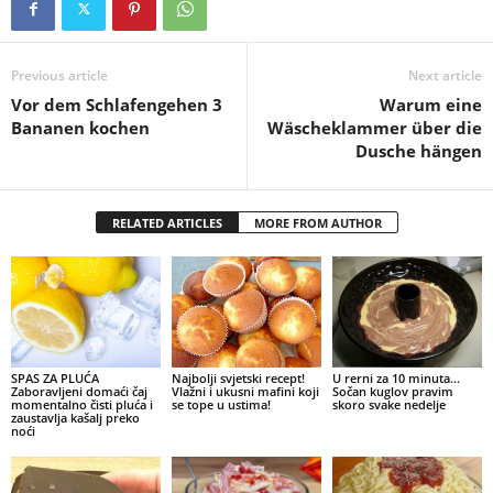
Previous article
Next article
Vor dem Schlafengehen 3
Warum eine
Bananen kochen
Wäscheklammer über die
Dusche hängen
RELATED ARTICLES
MORE FROM AUTHOR
SPAS ZA PLUĆA
Najbolji svjetski recept!
U rerni za 10 minuta…
Zaboravljeni domaći čaj
Vlažni i ukusni mafini koji
Sočan kuglov pravim
momentalno čisti pluća i
se tope u ustima!
skoro svake nedelje
zaustavlja kašalj preko
noći