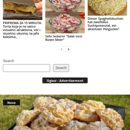
Dieser Spaghettikuchen
hat zweifellos
PRIPREMA ZA 15 MINUTA:
Suchtpotenzial, ein
Torta koja je ne samo
absoluter Hingucker!
vizualno atraktivna, već i
izuzetno ukusna, sa jafa
Sehr leckerer “Salat vom
keksima…
Roten Meer”
Search
Search
Oglasi - Advertisement
Novo