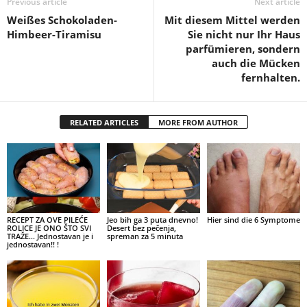
Previous article
Next article
Weißes Schokoladen-
Mit diesem Mittel werden
Himbeer-Tiramisu
Sie nicht nur Ihr Haus
parfümieren, sondern
auch die Mücken
fernhalten.
RELATED ARTICLES
MORE FROM AUTHOR
RECEPT ZA OVE PILEĆE
Jeo bih ga 3 puta dnevno!
Hier sind die 6 Symptome
ROLICE JE ONO ŠTO SVI
Desert bez pečenja,
TRAŽE… Jednostavan je i
spreman za 5 minuta
jednostavan!! !