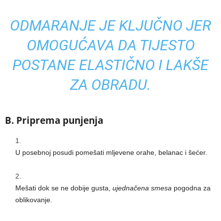
ODMARANJE JE KLJUČNO JER
OMOGUĆAVA DA TIJESTO
POSTANE ELASTIČNO I LAKŠE
ZA OBRADU.
B. Priprema punjenja
U posebnoj posudi pomešati mljevene orahe, belanac i šećer.
Mešati dok se ne dobije gusta,
ujednačena smesa
pogodna za
oblikovanje.