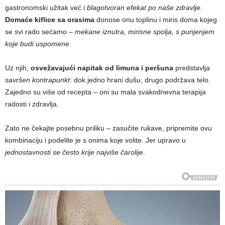
gastronomski užitak već i
blagotvoran efekat po naše zdravlje
.
Domaće kiflice sa orasima
donose onu toplinu i miris doma kojeg
se svi rado sećamo –
mekane iznutra, mirisne spolja, s punjenjem
koje budi uspomene
.
Uz njih,
osvežavajući napitak od limuna i peršuna
predstavlja
savršen kontrapunkt
: dok jedno hrani dušu, drugo podržava telo.
Zajedno su više od recepta – oni su mala svakodnevna terapija
radosti i zdravlja.
Zato ne čekajte posebnu priliku – zasučite rukave, pripremite ovu
kombinaciju i podelite je s onima koje volite. Jer upravo u
jednostavnosti se često krije najviše čarolije
.