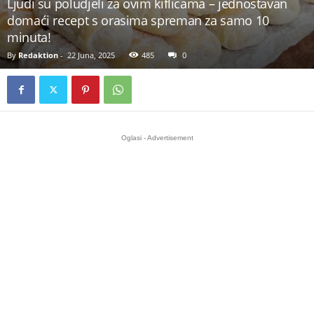
Ljudi su poludjeli za ovim kiflicama – jednostavan
domaći recept s orasima spreman za samo 10
minuta!
By
Redaktion
-
22 Juna, 2025
485
0
Oglasi - Advertisement