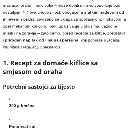
maslaca, oraha i malo volje – može dobiti
mirisno čudo
koje budi
nostalgiju. Njihova unutrašnjost, obogaćena
slatkim nadevom od
mljevenih oraha
, savršeno se uklapa sa spoljašnjom, hrskavom, a
opet mekanom koricom. Ipak, uz uživanje u ukusima, važno je
misliti i na zdravlje – zato ćemo, pored recepta za kiflice, predstaviti
i
prirodan napitak od limuna i peršuna
, koji pomaže u
jačanju
imuniteta
i
regulaciji holesterola
.
1. Recept za domaće kiflice sa
smjesom od oraha
Potrebni sastojci za tijesto
300 g brašna
Prstohvat soli