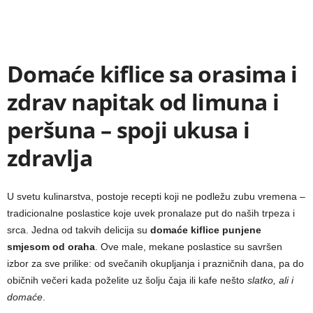
Domaće kiflice sa orasima i
zdrav napitak od limuna i
peršuna – spoji ukusa i
zdravlja
U svetu kulinarstva, postoje recepti koji ne podležu zubu vremena –
tradicionalne poslastice koje uvek pronalaze put do naših trpeza i
srca. Jedna od takvih delicija su
domaće kiflice punjene
smjesom od oraha
. Ove male, mekane poslastice su savršen
izbor za sve prilike: od svečanih okupljanja i prazničnih dana, pa do
običnih večeri kada poželite uz šolju čaja ili kafe nešto
slatko, ali i
domaće
.