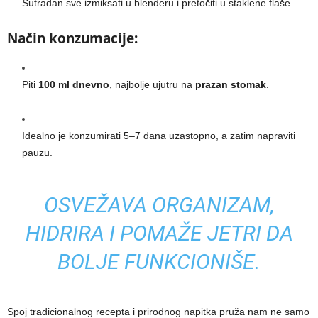
Sutradan sve izmiksati u blenderu i pretočiti u staklene flaše.
Način konzumacije:
Piti
100 ml dnevno
, najbolje ujutru na
prazan stomak
.
Idealno je konzumirati 5–7 dana uzastopno, a zatim napraviti
pauzu.
OSVEŽAVA ORGANIZAM,
HIDRIRA I POMAŽE JETRI DA
BOLJE FUNKCIONIŠE.
Spoj tradicionalnog recepta i prirodnog napitka pruža nam ne samo