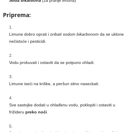
Soda bikarbona
(za pranje limuna)
Priprema:
Limune dobro oprati i
oribati sodom bikarbonom
da se uklone
nečistoće i pesticidi.
Vodu prokuvati i ostaviti da se potpuno ohladi.
Limune iseći na kriške, a peršun sitno naseckati.
Sve sastojke dodati u ohlađenu vodu, poklopiti i ostaviti u
frižideru
preko noći
.