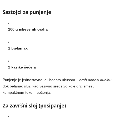
Sastojci za punjenje
200 g mljevenih oraha
1 bjelanjak
2 kašike šećera
Punjenje je jednostavno, ali bogato ukusom –
orah donosi dubinu
,
dok belanac služi kao vezivno sredstvo koje drži smesu
kompaktnom tokom pečenja.
Za završni sloj (posipanje)