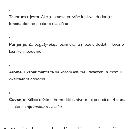
Tekstura tijesta
: Ako je smesa previše lepljiva, dodati još
brašna dok ne postane elastična.
Punjenje
: Za
bogatiji ukus
, osim oraha možete dodati mlevene
lešnike ili bademe.
Arome
: Eksperimentišite sa
korom limuna
,
vanilijom
,
rumom
ili
ekstraktom badema
.
Čuvanje
: Kiflice držite u hermetički zatvorenoj posudi do 4 dana
– tako ostaju
mekane i sveže
.