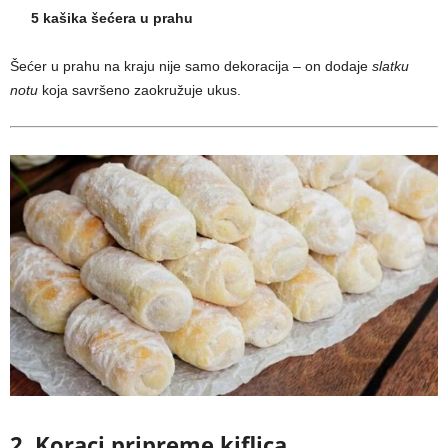
5 kašika šećera u prahu
Šećer u prahu na kraju nije samo dekoracija – on dodaje
slatku
notu
koja savršeno zaokružuje ukus.
2. Koraci pripreme kiflica