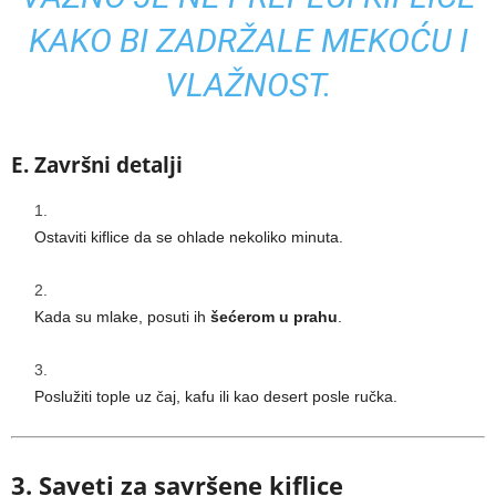
KAKO BI ZADRŽALE MEKOĆU I
VLAŽNOST.
E. Završni detalji
Ostaviti kiflice da se ohlade nekoliko minuta.
Kada su mlake, posuti ih
šećerom u prahu
.
Poslužiti tople uz čaj, kafu ili kao desert posle ručka.
3. Saveti za savršene kiflice