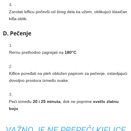
Zarolati kiflicu počevši od šireg dela ka užem, oblikujući klasičan
kifla-oblik.
D. Pečenje
Rernu prethodno zagrejati na
180°C
.
Kiflice poređati na pleh obložen papirom za pečenje, ostavljajući
dovoljno prostora između svake.
Peći između
20 i 25 minuta
, dok ne poprime
svetlo zlatnu
boju
.
VAŽNO JE NE PREPEĆI KIFLICE