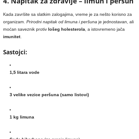
4. Napitak za zdravlje – limun i peršun
Kada završite sa slatkim zalogajima, vreme je za nešto korisno za
organizam.
Prirodni napitak od limuna i peršuna
je jednostavan, ali
moćan saveznik protiv
lošeg holesterola
, a istovremeno jača
imunitet
.
Sastojci:
1,5 litara vode
3 velike vezice peršuna (samo listovi)
1 kg limuna