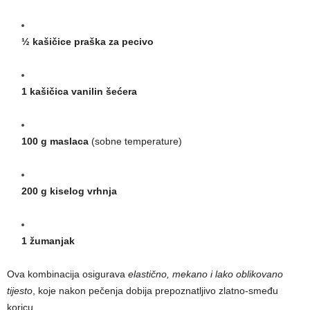
½ kašičice praška za pecivo
1 kašičica vanilin šećera
100 g maslaca
(sobne temperature)
200 g kiselog vrhnja
1 žumanjak
Ova kombinacija osigurava
elastično, mekano i lako oblikovano
tijesto
, koje nakon pečenja dobija prepoznatljivo zlatno-smeđu
koricu.