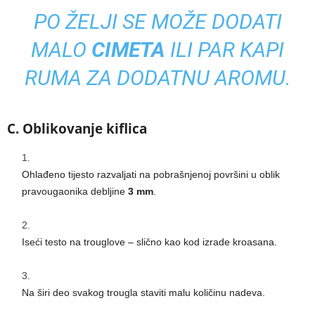
PO ŽELJI SE MOŽE DODATI
MALO
CIMETA
ILI
PAR KAPI
RUMA
ZA DODATNU AROMU.
C. Oblikovanje kiflica
Ohlađeno tijesto razvaljati na pobrašnjenoj površini u oblik
pravougaonika debljine
3 mm
.
Iseći testo na trouglove – slično kao kod izrade kroasana.
Na širi deo svakog trougla staviti malu količinu nadeva.