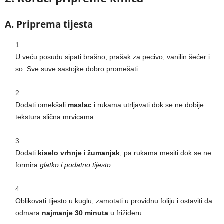
A. Priprema tijesta
U veću posudu sipati brašno, prašak za pecivo, vanilin šećer i
so. Sve suve sastojke dobro promešati.
Dodati omekšali
maslac
i rukama utrljavati dok se ne dobije
tekstura slična mrvicama.
Dodati
kiselo vrhnje
i
žumanjak
, pa rukama mesiti dok se ne
formira
glatko i podatno tijesto
.
Oblikovati tijesto u kuglu, zamotati u providnu foliju i ostaviti da
odmara
najmanje 30 minuta
u frižideru.