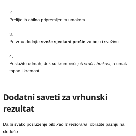
Prelijte ih obilno pripremljenim umakom.
Po vrhu dodajte
sveže sjeckani peršin
za boju i svežinu.
Poslužite odmah, dok su krumpirići još
vrući i hrskavi
, a umak
topao i kremast.
Dodatni saveti za vrhunski
rezultat
Da bi svako posluženje bilo
kao iz restorana
, obratite pažnju na
sledeće: