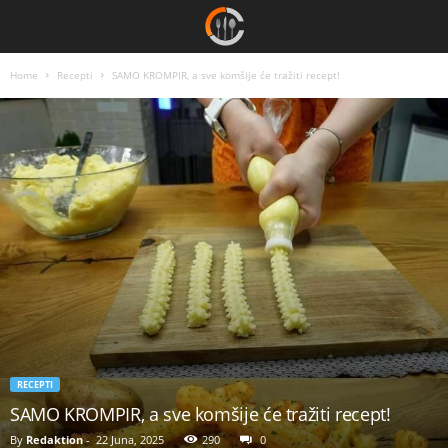
Home
Recepti
SAMO KROMPIR, a sve komšije će tražiti recept!
RECEPTI
SAMO KROMPIR, a sve komšije će tražiti recept!
By
Redaktion
-
22 Juna, 2025
290
0