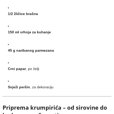
1/2 žličice brašna
150 ml vrhnja za kuhanje
45 g naribanog parmezana
Crni papar
, po želji
Svježi peršin
, za dekoraciju
Priprema krumpirića – od sirovine do