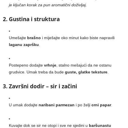
je ključan korak za pun aromatični doživljaj
.
2. Gustina i struktura
Umešajte
brašno
i miješajte oko minut kako biste napravili
laganu zapršku
.
Postepeno dodajte
vrhnje
, stalno mešajući da ne ostanu
grudvice. Umak treba da bude
guste, glatke teksture
.
3. Završni dodir – sir i začini
U umak dodajte
naribani parmezan
i po želji
crni papar
.
Kuvajte dok se sir ne otopi i sve ne sjedini u
baršunastu