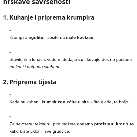
hrskave savršenosti
1. Kuhanje i priprema krumpira
Krumpire
ogulite
i isecite na
male kockice
.
Stavite ih u lonac s vodom, dodajte
so
i kuvajte dok ne postanu
mekani i potpuno skuhani
.
2. Priprema tijesta
Kada su kuhani, krumpir
zgnječite
u pire – što glađe, to bolje.
Za
savršenu teksturu
, pire možete dodatno
protisnuti kroz sito
kako biste uklonili sve grudvice.