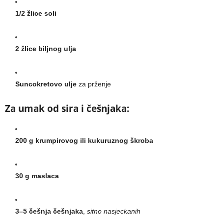
1/2 žlice soli
2 žlice biljnog ulja
Suncokretovo ulje
za prženje
Za umak od sira i češnjaka:
200 g krumpirovog ili kukuruznog škroba
30 g maslaca
3–5 češnja češnjaka
,
sitno nasjeckanih