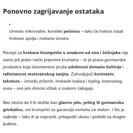
Ponovno zagrijavanje ostataka
Umesto mikrovalne, koristite
pećnicu
– tako će trakice ostati
hrskave spolja i mekane iznutra
.
Recept za
hrskave krumpiriće s umakom od sira i češnjaka
nije
samo još jedan način pripreme krumpira – to je prava
gurmanska
poslastica
koja istovremeno pruža
udobnost domaće kuhinje
i
rafiniranost restoranskog tanjira
. Zahvaljujući
kontrastu
tekstura
– između prženih, hrskavih trakica i toplog, kremastog
sosa – ovo jelo donosi užitak u svakom zalogaju.
Bez obzira da li ih služite kao
glavno jelo, prilog ili gurmansku
grickalicu
, ovi krumpirići su
garancija osmeha za stolom
. I što je
najbolje – lako ih je napraviti, prilagoditi ukusu i podeliti sa dragim
ljudima.