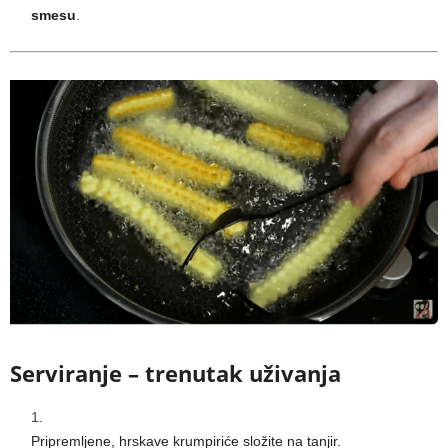
smesu
.
Serviranje – trenutak uživanja
Pripremljene, hrskave krumpiriće složite na tanjir.