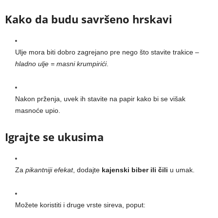
Kako da budu savršeno hrskavi
Ulje mora biti dobro zagrejano pre nego što stavite trakice –
hladno ulje = masni krumpirići
.
Nakon prženja, uvek ih stavite na papir kako bi se višak
masnoće upio.
Igrajte se ukusima
Za
pikantniji efekat
, dodajte
kajenski biber ili čili
u umak.
Možete koristiti i druge vrste sireva, poput: