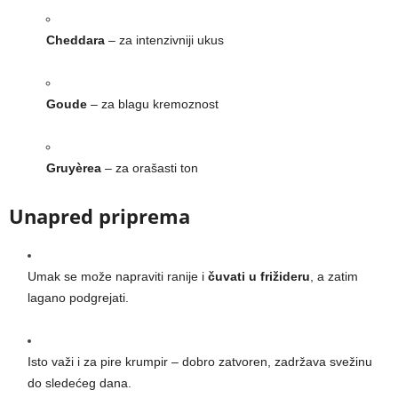
Cheddara
– za intenzivniji ukus
Goude
– za blagu kremoznost
Gruyèrea
– za orašasti ton
Unapred priprema
Umak se može napraviti ranije i
čuvati u frižideru
, a zatim
lagano podgrejati.
Isto važi i za pire krumpir – dobro zatvoren, zadržava svežinu
do sledećeg dana.