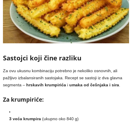
Sastojci koji čine razliku
Za ovu ukusnu kombinaciju potrebno je nekoliko osnovnih, ali
pažljivo izbalansiranih sastojaka. Recept se sastoji iz dva glavna
segmenta –
hrskavih krumpirića
i
umaka od češnjaka i sira
.
Za krumpiriće:
3 veća krumpira
(ukupno oko 840 g)