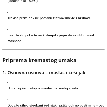
(idealno oko 180°C).
Trakice pržite dok ne postanu
zlatno-smeđe i hrskave
.
Izvadite ih i položite na
kuhinjski papir
da se ukloni višak
masnoće.
Priprema kremastog umaka
1. Osnovna osnova – maslac i češnjak
U manjoj šerpi otopite
maslac
na srednjoj vatri.
Dodajte
sitno sjeckani češnjak
i pržite dok ne pusti miris –
ovo