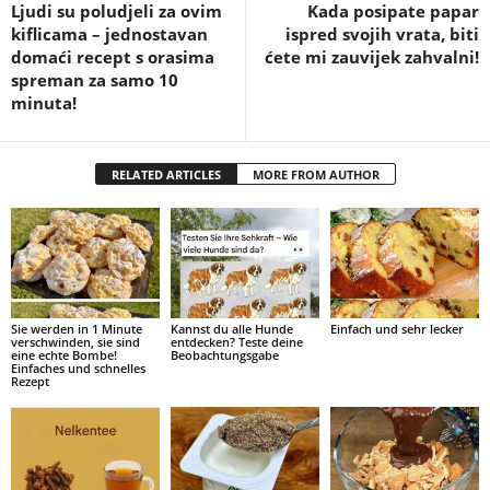
Ljudi su poludjeli za ovim
Kada posipate papar
kiflicama – jednostavan
ispred svojih vrata, biti
domaći recept s orasima
ćete mi zauvijek zahvalni!
spreman za samo 10
minuta!
RELATED ARTICLES
MORE FROM AUTHOR
Sie werden in 1 Minute
Kannst du alle Hunde
Einfach und sehr lecker
verschwinden, sie sind
entdecken? Teste deine
eine echte Bombe!
Beobachtungsgabe
Einfaches und schnelles
Rezept