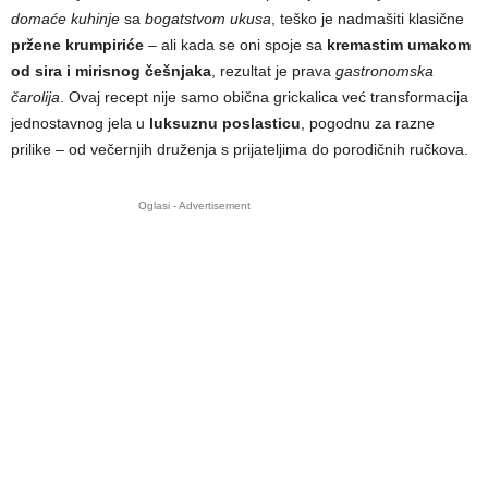
domaće kuhinje
sa
bogatstvom ukusa
, teško je nadmašiti klasične
pržene krumpiriće
– ali kada se oni spoje sa
kremastim umakom
od sira i mirisnog češnjaka
, rezultat je prava
gastronomska
čarolija
. Ovaj recept nije samo obična grickalica već transformacija
jednostavnog jela u
luksuznu poslasticu
, pogodnu za razne
prilike – od večernjih druženja s prijateljima do porodičnih ručkova.
Oglasi - Advertisement