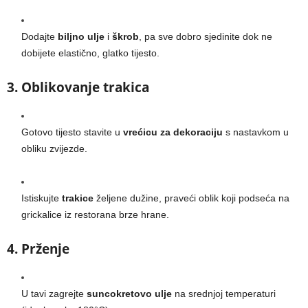
Dodajte
biljno ulje
i
škrob
, pa sve dobro sjedinite dok ne
dobijete elastično, glatko tijesto.
3. Oblikovanje trakica
Gotovo tijesto stavite u
vrećicu za dekoraciju
s nastavkom u
obliku zvijezde.
Istiskujte
trakice
željene dužine, praveći oblik koji podseća na
grickalice iz restorana brze hrane.
4. Prženje
U tavi zagrejte
suncokretovo ulje
na srednjoj temperaturi