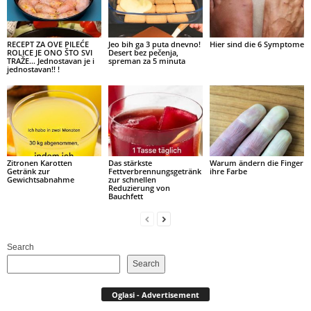
RECEPT ZA OVE PILEĆE
Jeo bih ga 3 puta dnevno!
Hier sind die 6 Symptome
ROLICE JE ONO ŠTO SVI
Desert bez pečenja,
TRAŽE… Jednostavan je i
spreman za 5 minuta
jednostavan!! !
Zitronen Karotten
Das stärkste
Warum ändern die Finger
Getränk zur
Fettverbrennungsgetränk
ihre Farbe
Gewichtsabnahme
zur schnellen
Reduzierung von
Bauchfett
Search
Search
Oglasi - Advertisement