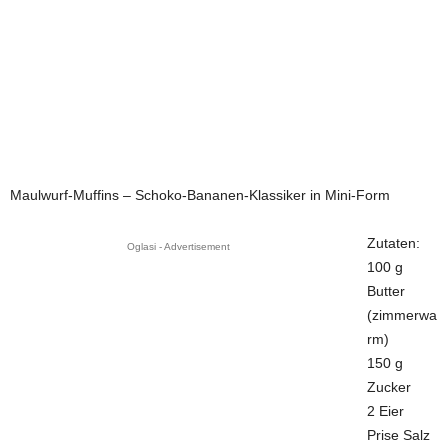
Maulwurf-Muffins – Schoko-Bananen-Klassiker in Mini-Form
Zutaten:
Oglasi - Advertisement
100 g
Butter
(zimmerwa
rm)
150 g
Zucker
2 Eier
Prise Salz