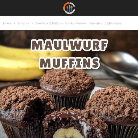
Home
Rezepte
Maulwurf-Muffins – Schoko-Bananen-Klassiker in Mini-Form