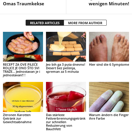
Omas Traumkekse
wenigen Minuten!
RELATED ARTICLES
MORE FROM AUTHOR
RECEPT ZA OVE PILEĆE
Jeo bih ga 3 puta dnevno!
Hier sind die 6 Symptome
ROLICE JE ONO ŠTO SVI
Desert bez pečenja,
TRAŽE… Jednostavan je i
spreman za 5 minuta
jednostavan!! !
Zitronen Karotten
Das stärkste
Warum ändern die Finger
Getränk zur
Fettverbrennungsgetränk
ihre Farbe
Gewichtsabnahme
zur schnellen
Reduzierung von
Bauchfett