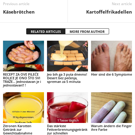
Previous article
Next article
Käsebrötchen
Kartoffelfrikadellen
RELATED ARTICLES
MORE FROM AUTHOR
RECEPT ZA OVE PILEĆE
Jeo bih ga 3 puta dnevno!
Hier sind die 6 Symptome
ROLICE JE ONO ŠTO SVI
Desert bez pečenja,
TRAŽE… Jednostavan je i
spreman za 5 minuta
jednostavan!! !
Zitronen Karotten
Das stärkste
Warum ändern die Finger
Getränk zur
Fettverbrennungsgetränk
ihre Farbe
Gewichtsabnahme
zur schnellen