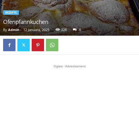
REZEPTE
Ofenpfannkuchen
By
Admin
-
12 Januara, 2025
228
0
Oglasi - Advertisement