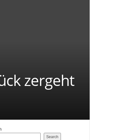
ück zergeht
h
Search