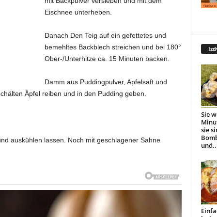
mit Backpulver versieben und mit dem
Eischnee unterheben.
Danach Den Teig auf ein gefettetes und
bemehltes Backblech streichen und bei 180°
Izd
Ober-/Unterhitze ca. 15 Minuten backen.
Damm aus Puddingpulver, Apfelsaft und
chälten Äpfel reiben und in den Pudding geben.
Sie w
Minu
sie s
Bomb
 und auskühlen lassen. Noch mit geschlagener Sahne
und..
Einfa