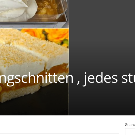
schnitten , jedes st
Searc