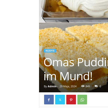
REZEPTE
Omas Pudding
im Mund!
By
Admin
-
29 Maja, 2024
849
0