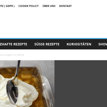
 ( GDPR )
COOKIE POLICY
ÜBER UNS
KONTAKT
ZHAFTE REZEPTE
SÜSSE REZEPTE
KURIOSITÄTEN
SHO
tück zergeht im Mund!