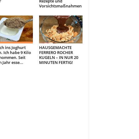
r
Rezepte und
Vorsichtsmaßnahmen
ch ins Joghurt
HAUSGEMACHTE
. Ich habe 9 Kilo
FERRERO ROCHER
nommen. Seit
KUGELN – IN NUR 20
 Jahr esse...
MINUTEN FERTIG!