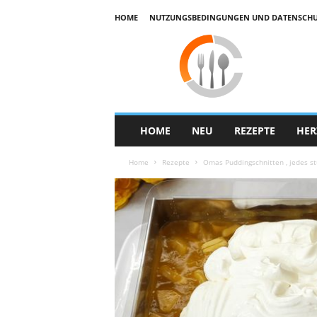
HOME
NUTZUNGSBEDINGUNGEN UND DATENSCHUTZ
E
k
u
h
a
r
HOME
NEU
REZEPTE
HER
Home
Rezepte
Omas Puddingschnitten , jedes s