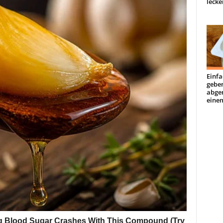
lecke
Einfa
geben
abge
einem