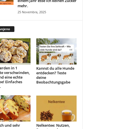
einem Jahr esse ich keinen Zucker
mehr.
25 Novembra, 2025
vojeno
erden in 1
Kannst du alle Hunde
te verschwinden,
entdecken? Teste
ind eine echte
deine
e! Einfaches
Beobachtungsgabe
.
ch und sehr
Nelkentee: Nutzen,