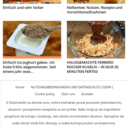
Einfach und sehr lecker
Nelkentee: Nutzen, Rezepte und
Vorsichtsmaßnahmen
Einfach ins Joghurt geben. Ich
HAUSGEMACHTE FERRERO
habe 9 Kilo abgenommen. Seit
ROCHER KUGELN – IN NUR 20
einem Jahr esse...
MINUTEN FERTIG!
Home
NUTZUNGSBEDINGUNGEN UND DATENSCHUTZ ( GDPR )
Cookie policy
Über uns
Kontakt
© Dobrodošli na eKuhar.com, online kulinarski portal posvećen jednostavnim,
ukusnim i provjerenim receptima za sve prilike. Naša misija je da inspirišemo
posjetioce da kuhaju s ljubavlju, bez obzira na kulinarsko iskustvo. Vjerujemo da
svaki obrok može biti uživanje, a svaka kuhinja prostor za kreativnost.