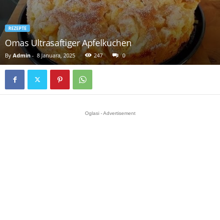
REZEPTE
Omas Ultrasaftiger Apfelkuchen
By
Admin
-
8 Januara, 2025
247
0
Oglasi - Advertisement