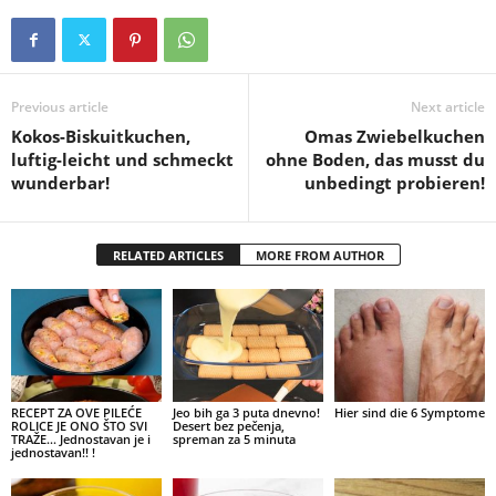
Previous article
Next article
Kokos-Biskuitkuchen,
Omas Zwiebelkuchen
luftig-leicht und schmeckt
ohne Boden, das musst du
wunderbar!
unbedingt probieren!
RELATED ARTICLES
MORE FROM AUTHOR
RECEPT ZA OVE PILEĆE
Jeo bih ga 3 puta dnevno!
Hier sind die 6 Symptome
ROLICE JE ONO ŠTO SVI
Desert bez pečenja,
TRAŽE… Jednostavan je i
spreman za 5 minuta
jednostavan!! !