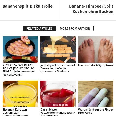
Bananensplit Biskuitrolle
Banane- Himbeer Split
Kuchen ohne Backen
RELATED ARTICLES
MORE FROM AUTHOR
RECEPT ZA OVE PILEĆE
Jeo bih ga 3 puta dnevno!
Hier sind die 6 Symptome
ROLICE JE ONO ŠTO SVI
Desert bez pečenja,
TRAŽE… Jednostavan je i
spreman za 5 minuta
jednostavan!! !
Zitronen Karotten
Das stärkste
Warum ändern die Finger
Getränk zur
Fettverbrennungsgetränk
ihre Farbe
Gewichtsabnahme
zur schnellen