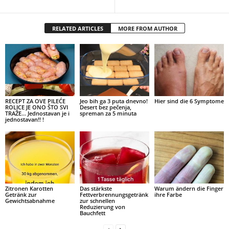
RELATED ARTICLES
MORE FROM AUTHOR
RECEPT ZA OVE PILEĆE
Jeo bih ga 3 puta dnevno!
Hier sind die 6 Symptome
ROLICE JE ONO ŠTO SVI
Desert bez pečenja,
TRAŽE… Jednostavan je i
spreman za 5 minuta
jednostavan!! !
Zitronen Karotten
Das stärkste
Warum ändern die Finger
Getränk zur
Fettverbrennungsgetränk
ihre Farbe
Gewichtsabnahme
zur schnellen
Reduzierung von
Bauchfett