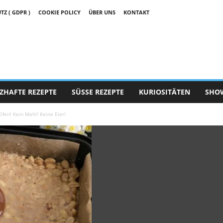
 ( GDPR )
COOKIE POLICY
ÜBER UNS
KONTAKT
ZHAFTE REZEPTE
SÜSSE REZEPTE
KURIOSITÄTEN
SHO
Ofen! Kein Mehl! Keine Eier!