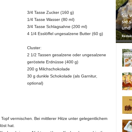
3/4 Tasse Zucker (160 g)
Sie 
1/4 Tasse Wasser (80 ml)
sie 
3/4 Tasse Schlagsahne (200 ml)
und 
4 1/4 Esslöffel ungesalzene Butter (60 g)
Redak
Cluster:
2 1/2 Tassen gesalzene oder ungesalzene
geröstete Erdnüsse (400 g)
200 g Milchschokolade
30 g dunkle Schokolade (als Garnitur,
optional)
Topf vermischen. Bei mittlerer Hitze unter gelegentlichem
öst hat.