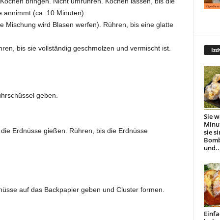
Kochen bringen. Nicht umrühren. Kochen lassen, bis die
e annimmt (ca. 10 Minuten).
e Mischung wird Blasen werfen). Rühren, bis eine glatte
en, bis sie vollständig geschmolzen und vermischt ist.
Izd
ührschüssel geben.
Sie w
Minu
 die Erdnüsse gießen. Rühren, bis die Erdnüsse
sie s
Bomb
.
und..
nüsse auf das Backpapier geben und Cluster formen.
Einfa