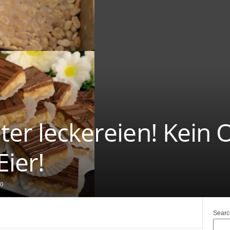
ter leckereien! Kein 
Eier!
0
Searc