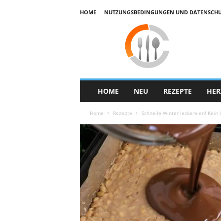
HOME
NUTZUNGSBEDINGUNGEN UND DATENSCHUTZ
E
k
u
h
a
r
HOME
NEU
REZEPTE
HER
Home
Rezepte
Schnelle Winter leckereien! Kein 