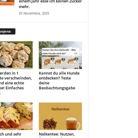
einem Jahr esse ich keinen Zucker
mehr.
25 Novembra, 2025
vojeno
erden in 1
Kannst du alle Hunde
te verschwinden,
entdecken? Teste
ind eine echte
deine
e! Einfaches
Beobachtungsgabe
.
ch und sehr
Nelkentee: Nutzen,