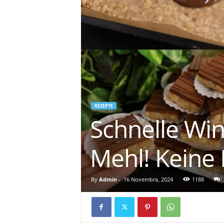
REZEPTE
Schnelle Win
Mehl! Keine 
By
Admin
-
16 Novembra, 2024
1188