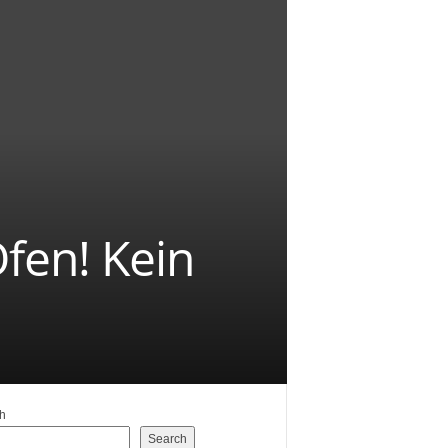
Ofen! Kein
h
Search