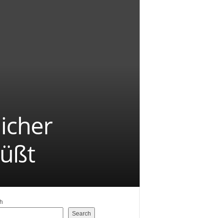
licher
süßt
h
Search