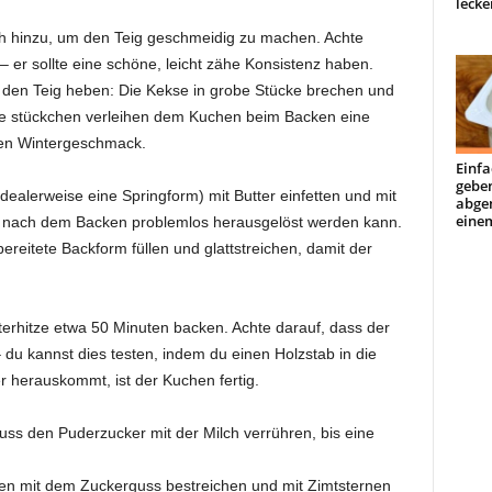
lecke
ch hinzu, um den Teig geschmeidig zu machen. Achte
 – er sollte eine schöne, leicht zähe Konsistenz haben.
 den Teig heben: Die Kekse in grobe Stücke brechen und
kse stückchen verleihen dem Kuchen beim Backen eine
eren Wintergeschmack.
Einfa
geben
ealerweise eine Springform) mit Butter einfetten und mit
abge
einem
 nach dem Backen problemlos herausgelöst werden kann.
rbereitete Backform füllen und glattstreichen, damit der
rhitze etwa 50 Minuten backen. Achte darauf, dass der
du kannst dies testen, indem du einen Holzstab in die
r herauskommt, ist der Kuchen fertig.
ss den Puderzucker mit der Milch verrühren, bis eine
en mit dem Zuckerguss bestreichen und mit Zimtsternen