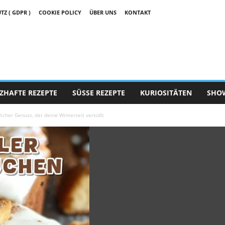
 ( GDPR )
COOKIE POLICY
ÜBER UNS
KONTAKT
ZHAFTE REZEPTE
SÜSSE REZEPTE
KURIOSITÄTEN
SHO
licher Genuss, der deine Winterzeit versüßt