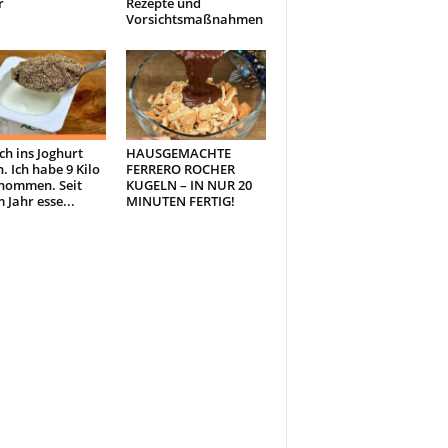
r
Rezepte und
Vorsichtsmaßnahmen
ch ins Joghurt
HAUSGEMACHTE
. Ich habe 9 Kilo
FERRERO ROCHER
nommen. Seit
KUGELN – IN NUR 20
 Jahr esse...
MINUTEN FERTIG!