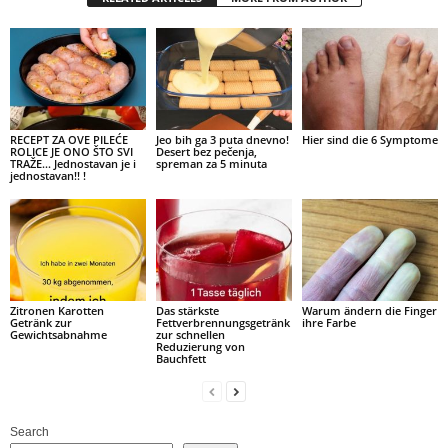
RECEPT ZA OVE PILEĆE
Jeo bih ga 3 puta dnevno!
Hier sind die 6 Symptome
ROLICE JE ONO ŠTO SVI
Desert bez pečenja,
TRAŽE… Jednostavan je i
spreman za 5 minuta
jednostavan!! !
Zitronen Karotten
Das stärkste
Warum ändern die Finger
Getränk zur
Fettverbrennungsgetränk
ihre Farbe
Gewichtsabnahme
zur schnellen
Reduzierung von
Bauchfett
Search