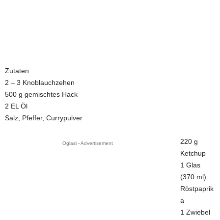
Zutaten
2 – 3 Knoblauchzehen
500 g gemischtes Hack
2 EL Öl
Salz, Pfeffer, Currypulver
220 g
Oglasi - Advertisement
Ketchup
1 Glas
(370 ml)
Röstpaprik
a
1 Zwiebel