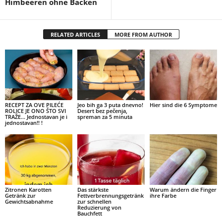
Himbeeren ohne Backen
RELATED ARTICLES
MORE FROM AUTHOR
RECEPT ZA OVE PILEĆE
Jeo bih ga 3 puta dnevno!
Hier sind die 6 Symptome
ROLICE JE ONO ŠTO SVI
Desert bez pečenja,
TRAŽE… Jednostavan je i
spreman za 5 minuta
jednostavan!! !
Zitronen Karotten
Das stärkste
Warum ändern die Finger
Getränk zur
Fettverbrennungsgetränk
ihre Farbe
Gewichtsabnahme
zur schnellen
Reduzierung von
Bauchfett