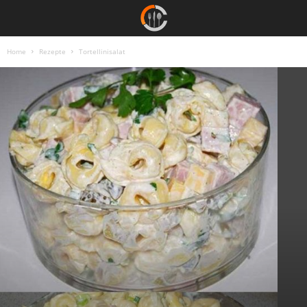
Home
Rezepte
Tortellinisalat