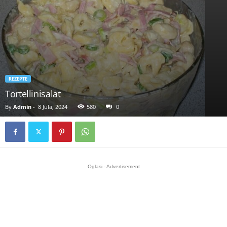
REZEPTE
Tortellinisalat
By
Admin
-
8 Jula, 2024
580
0
Oglasi - Advertisement