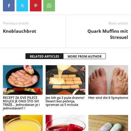
Previous article
Next article
Knoblauchbrot
Quark Muffins mit
Stresuel
RELATED ARTICLES
MORE FROM AUTHOR
RECEPT ZA OVE PILEĆE
Jeo bih ga 3 puta dnevno!
Hier sind die 6 Symptome
ROLICE JE ONO ŠTO SVI
Desert bez pečenja,
TRAŽE… Jednostavan je i
spreman za 5 minuta
jednostavan!! !