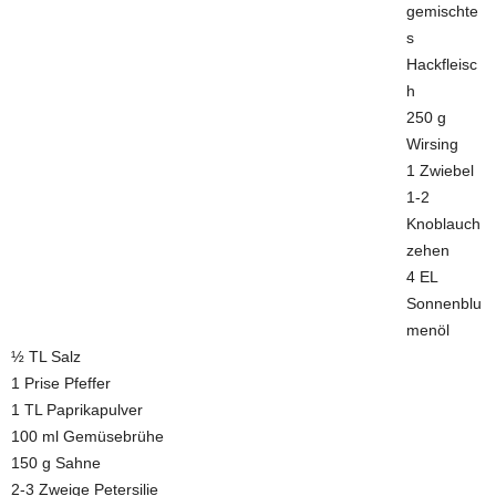
gemischte
s
Hackfleisc
h
250 g
Wirsing
1 Zwiebel
1-2
Knoblauch
zehen
4 EL
Sonnenblu
menöl
½ TL Salz
1 Prise Pfeffer
1 TL Paprikapulver
100 ml Gemüsebrühe
150 g Sahne
2-3 Zweige Petersilie