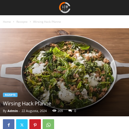
Home
Rezepte
Wirsing Hack Pfanne
REZEPTE
Wirsing Hack Pfanne
By
Admin
-
22 Augusta, 2024
209
0