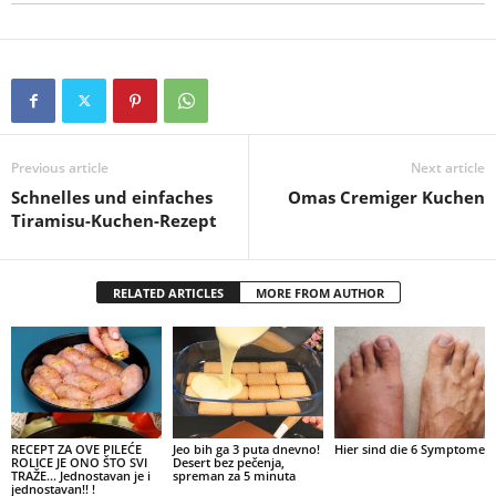
Previous article
Next article
Schnelles und einfaches
Omas Cremiger Kuchen
Tiramisu-Kuchen-Rezept
RELATED ARTICLES
MORE FROM AUTHOR
RECEPT ZA OVE PILEĆE
Jeo bih ga 3 puta dnevno!
Hier sind die 6 Symptome
ROLICE JE ONO ŠTO SVI
Desert bez pečenja,
TRAŽE… Jednostavan je i
spreman za 5 minuta
jednostavan!! !