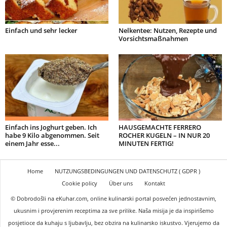
Einfach und sehr lecker
Nelkentee: Nutzen, Rezepte und
Vorsichtsmaßnahmen
Einfach ins Joghurt geben. Ich
HAUSGEMACHTE FERRERO
habe 9 Kilo abgenommen. Seit
ROCHER KUGELN – IN NUR 20
einem Jahr esse...
MINUTEN FERTIG!
Home
NUTZUNGSBEDINGUNGEN UND DATENSCHUTZ ( GDPR )
Cookie policy
Über uns
Kontakt
© Dobrodošli na eKuhar.com, online kulinarski portal posvećen jednostavnim,
ukusnim i provjerenim receptima za sve prilike. Naša misija je da inspirišemo
posjetioce da kuhaju s ljubavlju, bez obzira na kulinarsko iskustvo. Vjerujemo da