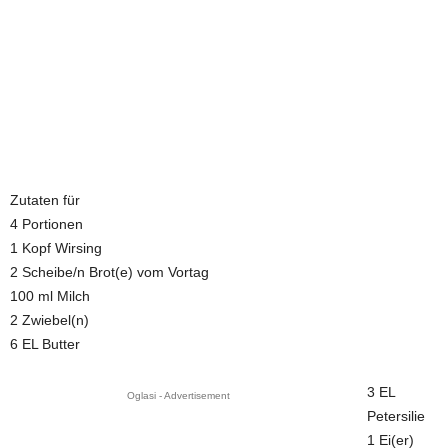
Zutaten für
4 Portionen
1 Kopf Wirsing
2 Scheibe/n Brot(e) vom Vortag
100 ml Milch
2 Zwiebel(n)
6 EL Butter
3 EL
Oglasi - Advertisement
Petersilie
1 Ei(er)