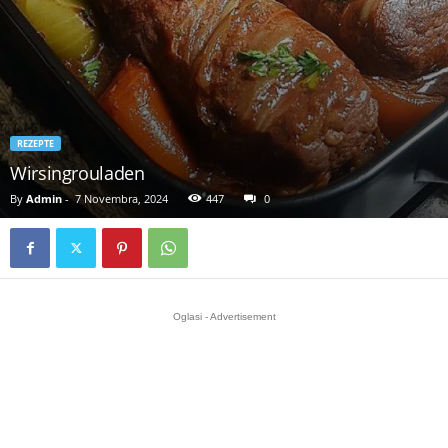
REZEPTE
Wirsingrouladen
By
Admin
-
7 Novembra, 2024
447
0
Oglasi - Advertisement