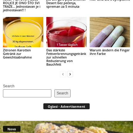
ROLICE JE ONO ŠTO SVI
Desert bez pečenja,
TRAŽE… Jednostavan je i
spreman za 5 minuta
jednostavan!! !
Zitronen Karotten
Das stärkste
Warum ändern die Finger
Getränk zur
Fettverbrennungsgetränk
ihre Farbe
Gewichtsabnahme
zur schnellen
Reduzierung von
Bauchfett
Search
Search
Oglasi - Advertisement
Novo