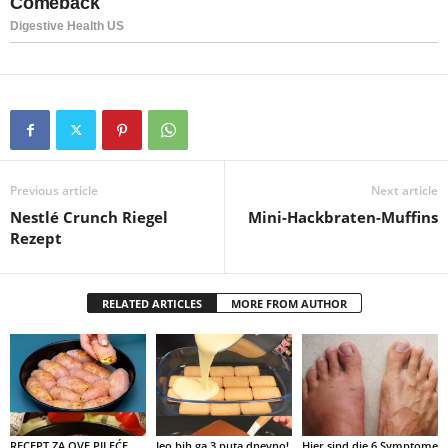
Previous article
Next article
Nestlé Crunch Riegel
Mini-Hackbraten-Muffins
Rezept
RELATED ARTICLES
MORE FROM AUTHOR
RECEPT ZA OVE PILEĆE
Jeo bih ga 3 puta dnevno!
Hier sind die 6 Symptome