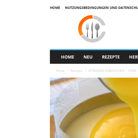
HOME
NUTZUNGSBEDINGUNGEN UND DATENSCHUTZ
E
k
u
h
a
r
HOME
NEU
REZEPTE
HER
Home
Rezepte
ZITRONEN-KÄSEKUCHEN – OHNE