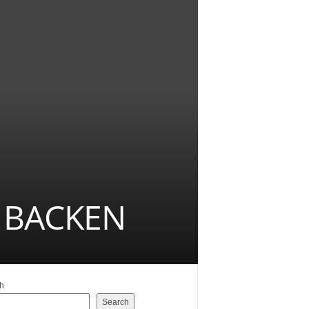
 BACKEN
h
Search