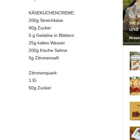
KÄSEKUCHENCREME:
Sie 
200g Streichkäse
sie 
60g Zucker
und 
5 g Gelatine in Blättern
Redak
25g kaltes Wasser
200g frische Sahne
5g Zitronensaft
Zitronenquark:
1 Ei
50g Zucker