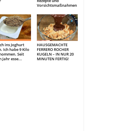
r
Rezepte und
Vorsichtsmaßnahmen
ch ins Joghurt
HAUSGEMACHTE
. Ich habe 9 Kilo
FERRERO ROCHER
nommen. Seit
KUGELN – IN NUR 20
 Jahr esse...
MINUTEN FERTIG!