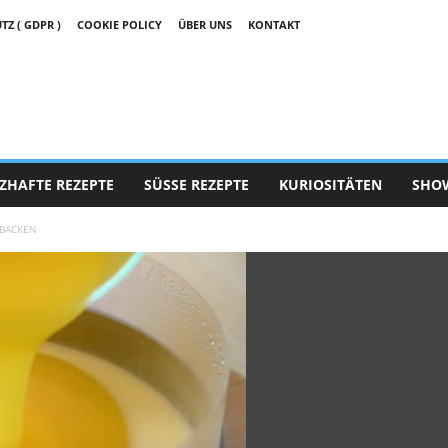
 ( GDPR )
COOKIE POLICY
ÜBER UNS
KONTAKT
ZHAFTE REZEPTE
SÜSSE REZEPTE
KURIOSITÄTEN
SHO
 BACKEN