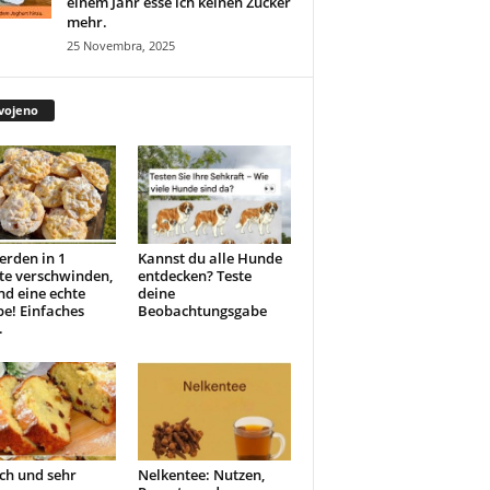
einem Jahr esse ich keinen Zucker
mehr.
25 Novembra, 2025
vojeno
erden in 1
Kannst du alle Hunde
te verschwinden,
entdecken? Teste
ind eine echte
deine
e! Einfaches
Beobachtungsgabe
.
ch und sehr
Nelkentee: Nutzen,