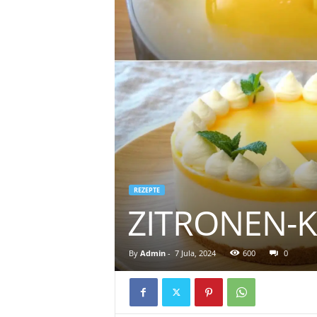
REZEPTE
ZITRONEN-
By
Admin
-
7 Jula, 2024
600
0