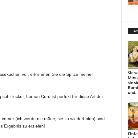
Izd
Sie w
äsekuchen vor, erklimmen Sie die Spitze meiner
Minu
sie s
Bomb
und..
g sehr lecker, Lemon Curd ist perfekt für diese Art der
e immer (ich werde nie müde, sie zu wiederholen) sind
s Ergebnis zu erzielen!
Einfa