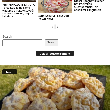
Dieser Spaghettikuchen
hat zweifellos
PRIPREMA ZA 15 MINUTA:
Suchtpotenzial, ein
Torta koja je ne samo
absoluter Hingucker!
vizualno atraktivna, već i
izuzetno ukusna, sa jafa
Sehr leckerer “Salat vom
keksima…
Roten Meer”
Search
Search
Oglasi - Advertisement
Novo