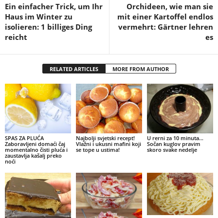
Ein einfacher Trick, um Ihr
Orchideen, wie man sie
Haus im Winter zu
mit einer Kartoffel endlos
isolieren: 1 billiges Ding
vermehrt: Gärtner lehren
reicht
es
RELATED ARTICLES
MORE FROM AUTHOR
SPAS ZA PLUĆA
Najbolji svjetski recept!
U rerni za 10 minuta…
Zaboravljeni domaći čaj
Vlažni i ukusni mafini koji
Sočan kuglov pravim
momentalno čisti pluća i
se tope u ustima!
skoro svake nedelje
zaustavlja kašalj preko
noći