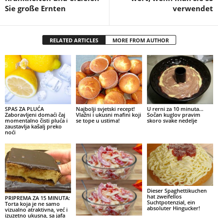
Sie große Ernten
verwendet
RELATED ARTICLES
MORE FROM AUTHOR
SPAS ZA PLUĆA
Najbolji svjetski recept!
U rerni za 10 minuta…
Zaboravljeni domaći čaj
Vlažni i ukusni mafini koji
Sočan kuglov pravim
momentalno čisti pluća i
se tope u ustima!
skoro svake nedelje
zaustavlja kašalj preko
noći
Dieser Spaghettikuchen
hat zweifellos
PRIPREMA ZA 15 MINUTA:
Suchtpotenzial, ein
Torta koja je ne samo
absoluter Hingucker!
vizualno atraktivna, već i
izuzetno ukusna, sa jafa