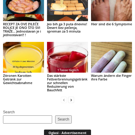
RECEPT ZA OVE PILEĆE
Jeo bih ga 3 puta dnevno!
Hier sind die 6 Symptome
ROLICE JE ONO ŠTO SVI
Desert bez pečenja,
TRAŽE… Jednostavan je i
spreman za 5 minuta
jednostavan!! !
Zitronen Karotten
Das stärkste
Warum ändern die Finger
Getränk zur
Fettverbrennungsgetränk
ihre Farbe
Gewichtsabnahme
zur schnellen
Reduzierung von
Bauchfett
Search
Search
Oglasi - Advertisement