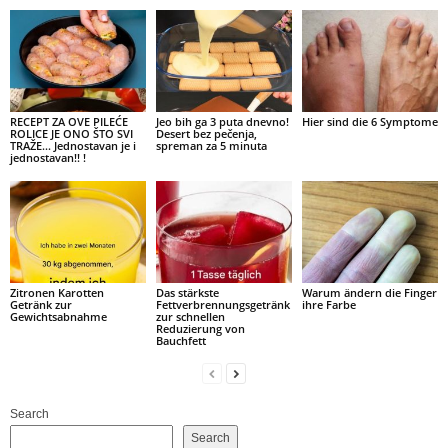
RECEPT ZA OVE PILEĆE
Jeo bih ga 3 puta dnevno!
Hier sind die 6 Symptome
ROLICE JE ONO ŠTO SVI
Desert bez pečenja,
TRAŽE… Jednostavan je i
spreman za 5 minuta
jednostavan!! !
Zitronen Karotten
Das stärkste
Warum ändern die Finger
Getränk zur
Fettverbrennungsgetränk
ihre Farbe
Gewichtsabnahme
zur schnellen
Reduzierung von
Bauchfett
Search
Search