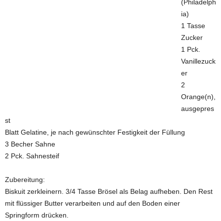
(Philadelph
ia)
1 Tasse
Zucker
1 Pck.
Vanillezuck
er
2
Orange(n),
ausgepres
st
Blatt Gelatine, je nach gewünschter Festigkeit der Füllung
3 Becher Sahne
2 Pck. Sahnesteif
Zubereitung:
Biskuit zerkleinern. 3/4 Tasse Brösel als Belag aufheben. Den Rest
mit flüssiger Butter verarbeiten und auf den Boden einer
Springform drücken.