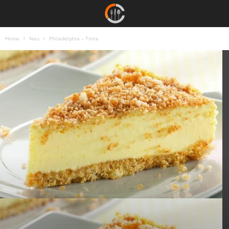
Home
Neu
Philadelphia – Torte